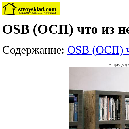
OSB (ОСП) что из н
Содержание:
OSB (ОСП) ч
« предыд