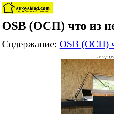
OSB (ОСП) что из н
Содержание:
OSB (ОСП) ч
« предыд