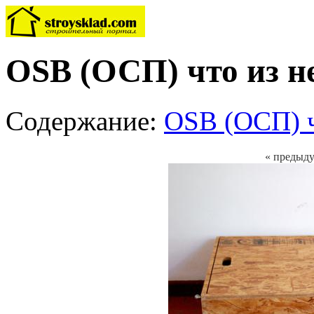
OSB (ОСП) что из н
Содержание:
OSB (ОСП) ч
« предыд