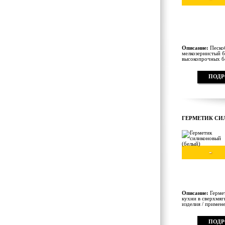
Описание:
Пескоб
мелкозернистый б
высокопрочных бе
ПОДР
ГЕРМЕТИК СИ
-
Описание:
Гермет
кухни в сверхмяг
изделия / примене
ПОДР