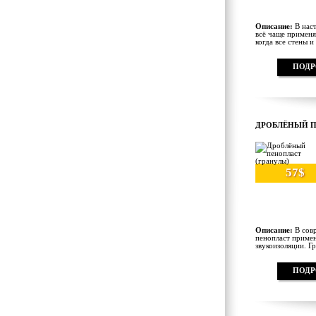
Описание:
В наст
всё чаще применя
когда все стены и
ПОДР
ДРОБЛЁНЫЙ П
57$
Описание:
В совр
пенопласт применя
звукоизоляции. Гр
ПОДР