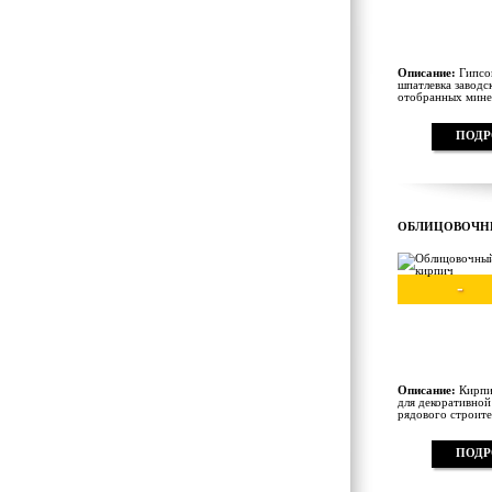
Описание:
Гипсов
шпатлевка заводс
отобранных минер
ПОДР
ОБЛИЦОВОЧН
-
Описание:
Кирпич
для декоративной
рядового строител
ПОДР