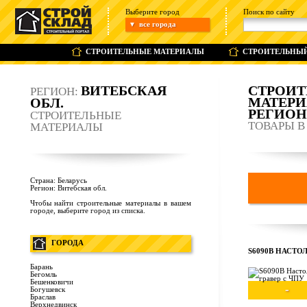
Выберите город
Поиск по сайту
все города
▼
СТРОИТЕЛЬНЫЕ МАТЕРИАЛЫ
СТРОИТЕЛЬНЫ
ВИТЕБСКАЯ
СТРОИ
РЕГИОН:
МАТЕР
ОБЛ.
РЕГИОН
СТРОИТЕЛЬНЫЕ
ТОВАРЫ В
МАТЕРИАЛЫ
Страна:
Беларусь
Регион:
Витебская обл.
Чтобы найти строительные материалы в вашем
городе, выберите город из списка.
ГОРОДА
S6090B НАСТО
Барань
Бегомль
Бешенковичи
-
Богушевск
Браслав
Верхнедвинск