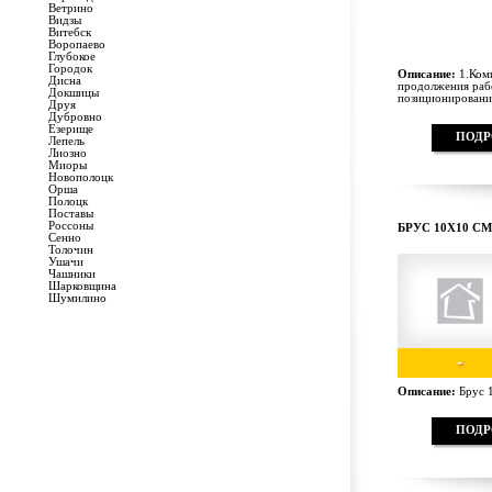
Ветрино
Видзы
Витебск
Воропаево
Глубокое
Городок
Описание:
1.Комп
Дисна
продолжения рабо
Докшицы
позиционирования
Друя
Дубровно
Езерище
ПОДР
Лепель
Лиозно
Миоры
Новополоцк
Орша
Полоцк
Поставы
Россоны
БРУС 10Х10 СМ
Сенно
Толочин
Ушачи
Чашники
Шарковщина
Шумилино
-
Описание:
Брус 1
ПОДР