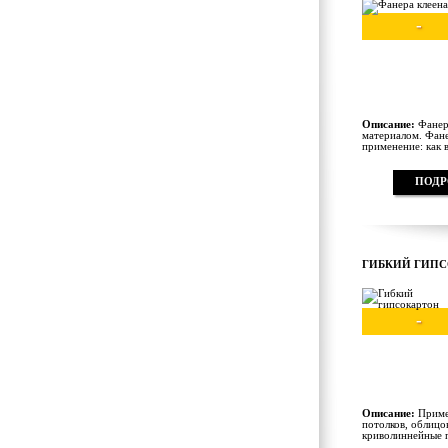
-
Описание:
Фанера
материалом. Фане
применение: как в
ПОДР
ГИБКИЙ ГИП
-
Описание:
Примен
потолков, облицо
криволиннейные п