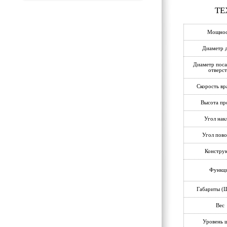
ТЕ
Мощнос
Диаметр 
Диаметр пос
отверст
Скорость в
Высота пр
Угол нак
Угол пов
Констру
Функц
Габариты (
Вес
Уровень 