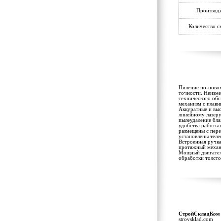
Производ
Количество с
Пиление по-новом
точности. Неизме
технического об
механизм с плавн
Аккуратные и вы
линейному лазеру
пылеудаление бл
удобства работы 
размещены с пере
установлены тел
Встроенная ручка
протяжный механи
Мощный двигатель
обработки толсто
СтройСкладКом
stroysklad.com